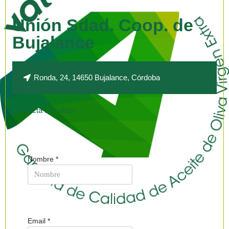
Unión Sdad. Coop. de
Bujalance
Ronda, 24, 14650 Bujalance, Córdoba
Contacta con ellos:
Nombre
*
Email
*