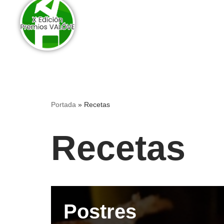
Quienes somos
As
Portada
»
Recetas
Recetas
Postres